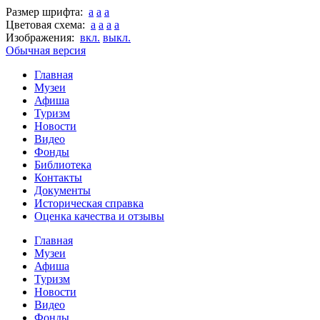
Размер шрифта:
a
a
a
Цветовая схема:
a
a
a
a
Изображения:
вкл.
выкл.
Обычная версия
Главная
Музеи
Афиша
Туризм
Новости
Видео
Фонды
Библиотека
Контакты
Документы
Историческая справка
Оценка качества и отзывы
Главная
Музеи
Афиша
Туризм
Новости
Видео
Фонды