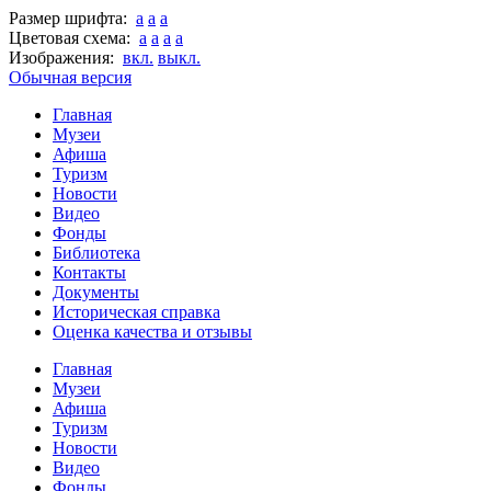
Размер шрифта:
a
a
a
Цветовая схема:
a
a
a
a
Изображения:
вкл.
выкл.
Обычная версия
Главная
Музеи
Афиша
Туризм
Новости
Видео
Фонды
Библиотека
Контакты
Документы
Историческая справка
Оценка качества и отзывы
Главная
Музеи
Афиша
Туризм
Новости
Видео
Фонды