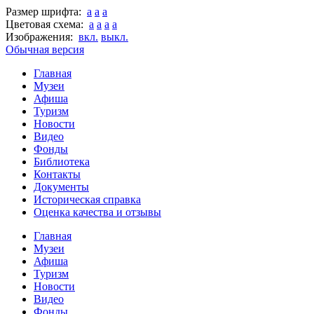
Размер шрифта:
a
a
a
Цветовая схема:
a
a
a
a
Изображения:
вкл.
выкл.
Обычная версия
Главная
Музеи
Афиша
Туризм
Новости
Видео
Фонды
Библиотека
Контакты
Документы
Историческая справка
Оценка качества и отзывы
Главная
Музеи
Афиша
Туризм
Новости
Видео
Фонды