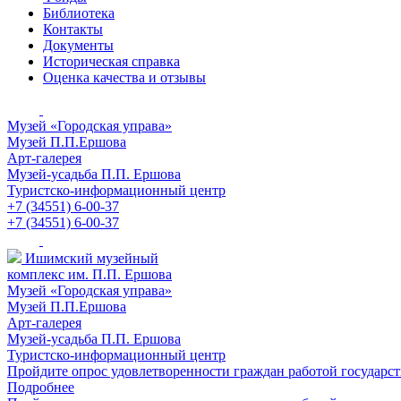
Библиотека
Контакты
Документы
Историческая справка
Оценка качества и отзывы
Музей «Городская управа»
Музей П.П.Ершова
Арт-галерея
Музей-усадьба П.П. Ершова
Туристско-информационный центр
+7 (34551) 6-00-37
+7 (34551) 6-00-37
Ишимский музейный
комплекс им. П.П. Ершова
Музей «Городская управа»
Музей П.П.Ершова
Арт-галерея
Музей-усадьба П.П. Ершова
Туристско-информационный центр
Пройдите опрос удовлетворенности граждан работой государ
Подробнее