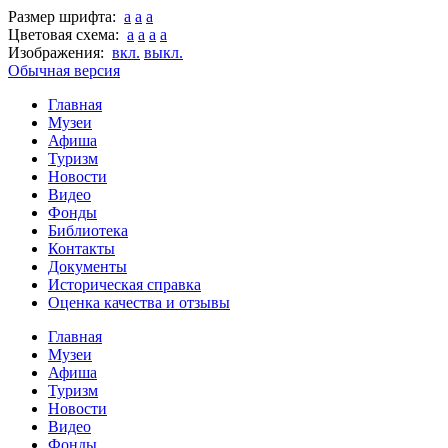
Размер шрифта:
a
a
a
Цветовая схема:
a
a
a
a
Изображения:
вкл.
выкл.
Обычная версия
Главная
Музеи
Афиша
Туризм
Новости
Видео
Фонды
Библиотека
Контакты
Документы
Историческая справка
Оценка качества и отзывы
Главная
Музеи
Афиша
Туризм
Новости
Видео
Фонды