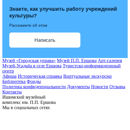
Знаете, как улучшить работу учреждений
культуры?
Расскажите об этом
Написать
Музей «Городская управа»
Музей П.П. Ершова
Арт-галерея
Музей-Усадьба в селе Ершова
Туристско-информационный
центр
Афиша
Историческая справка
Виртуальные экскурсии
Библиотека
Фонды
Политика конфиденциальности
Документы
Новости
Отзывы
Контакты
Ишимский музейный
комплекс им. П.П. Ершова
Мы в социальных сетях