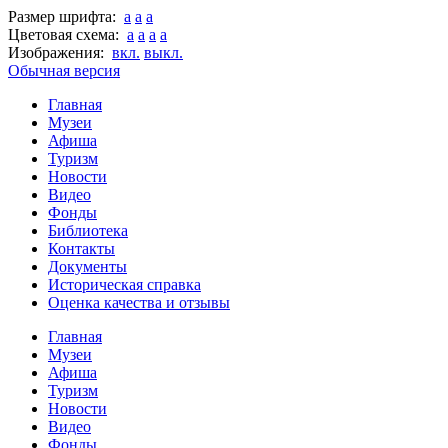
Размер шрифта:
a
a
a
Цветовая схема:
a
a
a
a
Изображения:
вкл.
выкл.
Обычная версия
Главная
Музеи
Афиша
Туризм
Новости
Видео
Фонды
Библиотека
Контакты
Документы
Историческая справка
Оценка качества и отзывы
Главная
Музеи
Афиша
Туризм
Новости
Видео
Фонды