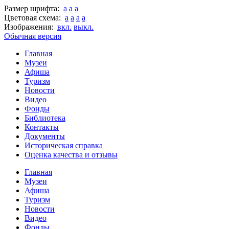
Размер шрифта:
a
a
a
Цветовая схема:
a
a
a
a
Изображения:
вкл.
выкл.
Обычная версия
Главная
Музеи
Афиша
Туризм
Новости
Видео
Фонды
Библиотека
Контакты
Документы
Историческая справка
Оценка качества и отзывы
Главная
Музеи
Афиша
Туризм
Новости
Видео
Фонды