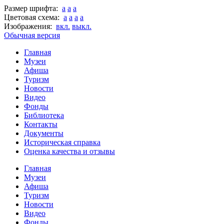
Размер шрифта:
a
a
a
Цветовая схема:
a
a
a
a
Изображения:
вкл.
выкл.
Обычная версия
Главная
Музеи
Афиша
Туризм
Новости
Видео
Фонды
Библиотека
Контакты
Документы
Историческая справка
Оценка качества и отзывы
Главная
Музеи
Афиша
Туризм
Новости
Видео
Фонды