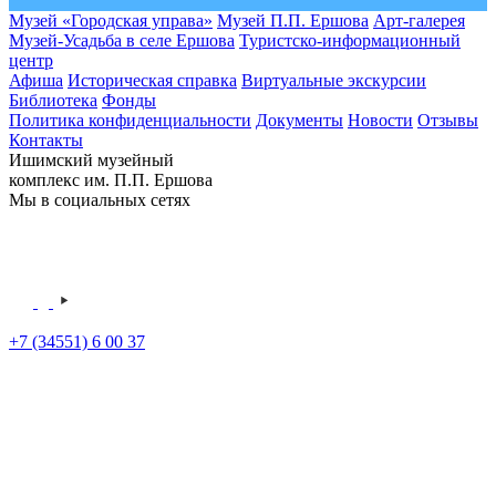
Музей «Городская управа»
Музей П.П. Ершова
Арт-галерея
Музей-Усадьба в селе Ершова
Туристско-информационный
центр
Афиша
Историческая справка
Виртуальные экскурсии
Библиотека
Фонды
Политика конфиденциальности
Документы
Новости
Отзывы
Контакты
Ишимский музейный
комплекс им. П.П. Ершова
Мы в социальных сетях
+7 (34551) 6 00 37