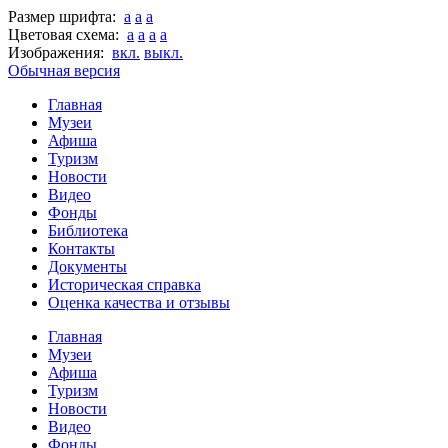
Размер шрифта:
a
a
a
Цветовая схема:
a
a
a
a
Изображения:
вкл.
выкл.
Обычная версия
Главная
Музеи
Афиша
Туризм
Новости
Видео
Фонды
Библиотека
Контакты
Документы
Историческая справка
Оценка качества и отзывы
Главная
Музеи
Афиша
Туризм
Новости
Видео
Фонды