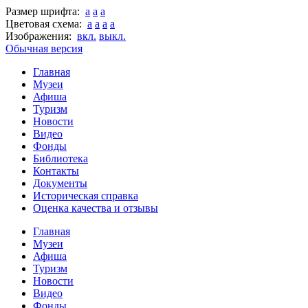
Размер шрифта:
a
a
a
Цветовая схема:
a
a
a
a
Изображения:
вкл.
выкл.
Обычная версия
Главная
Музеи
Афиша
Туризм
Новости
Видео
Фонды
Библиотека
Контакты
Документы
Историческая справка
Оценка качества и отзывы
Главная
Музеи
Афиша
Туризм
Новости
Видео
Фонды