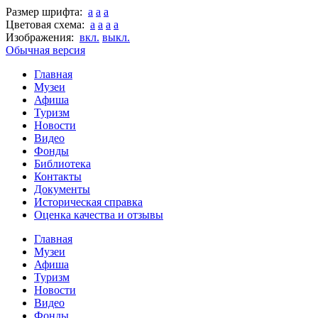
Размер шрифта:
a
a
a
Цветовая схема:
a
a
a
a
Изображения:
вкл.
выкл.
Обычная версия
Главная
Музеи
Афиша
Туризм
Новости
Видео
Фонды
Библиотека
Контакты
Документы
Историческая справка
Оценка качества и отзывы
Главная
Музеи
Афиша
Туризм
Новости
Видео
Фонды