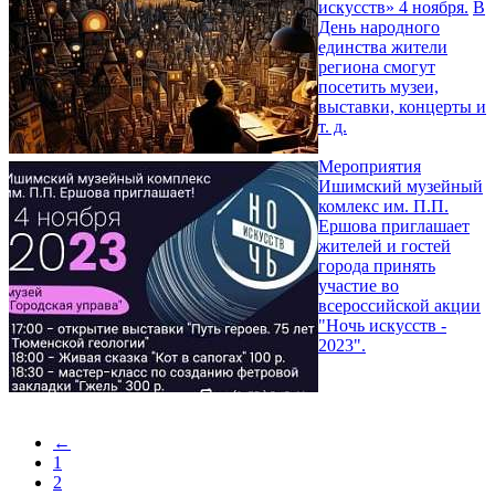
искусств» 4 ноября.
В
День народного
единства жители
региона смогут
посетить музеи,
выставки, концерты и
т. д.
Мероприятия
Ишимский музейный
комлекс им. П.П.
Ершова приглашает
жителей и гостей
города принять
участие во
всероссийской акции
"Ночь искусств -
2023".
←
1
2