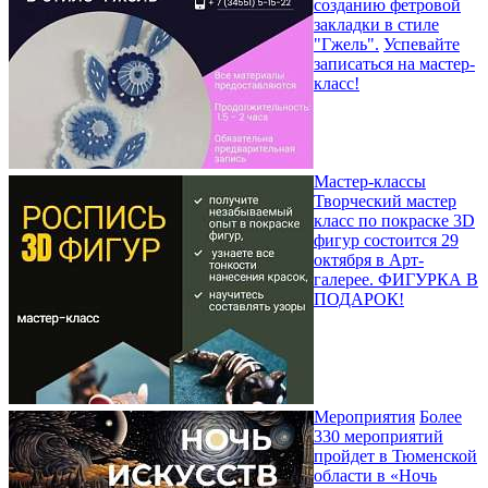
созданию фетровой
закладки в стиле
"Гжель".
Успевайте
записаться на мастер-
класс!
Мастер-классы
Творческий мастер
класс по покраске 3D
фигур состоится 29
октября в Арт-
галерее.
ФИГУРКА В
ПОДАРОК!
Мероприятия
Более
330 мероприятий
пройдет в Тюменской
области в «Ночь