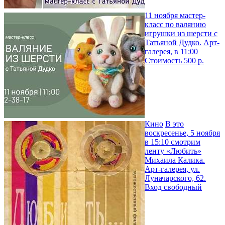
11 ноября мастер-
класс по валянию
игрушки из шерсти с
Татьяной Дудко.
Арт-
галерея, в 11:00
Стоимость 500 р.
Кино
В это
воскресенье, 5 ноября
в 15:10 смотрим
ленту «Любить»
Михаила Калика.
Арт-галерея, ул.
Луначарского, 62.
Вход свободный