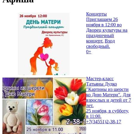
Концерты
Приглашаем 26
ноября в 12:00 во
Дворец культуры на
праздничный
концерт.
Вход
свободный.
0+
Мастер-класс
Татьяны Дудко
"Картины из шерсти
ко Дню Матери".
Для
взрослых и детей от 7
лет.
25 ноября, в субботу,
в 11:00.
+7(34551)2-38-17