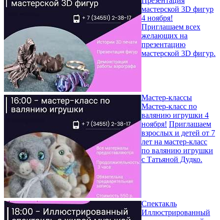
Презентация
мастерской 3D фигур
4 ноября!
Приглашаем всех
желающих на
презентацию
мастерской 3D фигур.
Мастер-классы
Мастер-класс по
валянию игрушки 4
ноября!
Приглашаем
взрослых и детей от 7
лет на мастер-класс
по валянию игрушки
с Татьяной Дудко.
Спектакль
Иллюстрированный