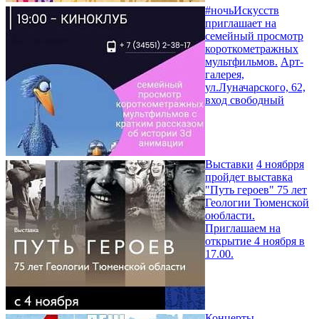
#ночьИскусств
приглашает на
семейный просмотр
короткометражных
мультфильмов.
Арт-
галерея,
ул.Луначарского, 62,
вход свободный
Выставки
4 ноябрря
пройдет выставка
"Путь героев" 75 лет
Геологии Тюменской
оюбласти.
Приглашаем на
открытие 4 ноября в
17.00.
Концерты