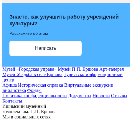
Знаете, как улучшить работу учреждений
культуры?
Расскажите об этом
Написать
Музей «Городская управа»
Музей П.П. Ершова
Арт-галерея
Музей-Усадьба в селе Ершова
Туристско-информационный
центр
Афиша
Историческая справка
Виртуальные экскурсии
Библиотека
Фонды
Политика конфиденциальности
Документы
Новости
Отзывы
Контакты
Ишимский музейный
комплекс им. П.П. Ершова
Мы в социальных сетях