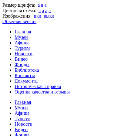
Размер шрифта:
a
a
a
Цветовая схема:
a
a
a
a
Изображения:
вкл.
выкл.
Обычная версия
Главная
Музеи
Афиша
Туризм
Новости
Видео
Фонды
Библиотека
Контакты
Документы
Историческая справка
Оценка качества и отзывы
Главная
Музеи
Афиша
Туризм
Новости
Видео
Фонды