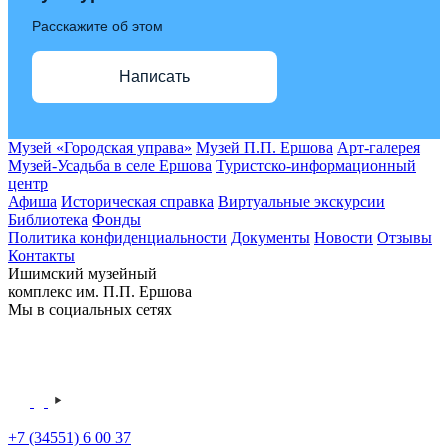
Расскажите об этом
Написать
Музей «Городская управа»
Музей П.П. Ершова
Арт-галерея
Музей-Усадьба в селе Ершова
Туристско-информационный
центр
Афиша
Историческая справка
Виртуальные экскурсии
Библиотека
Фонды
Политика конфиденциальности
Документы
Новости
Отзывы
Контакты
Ишимский музейный
комплекс им. П.П. Ершова
Мы в социальных сетях
+7 (34551) 6 00 37