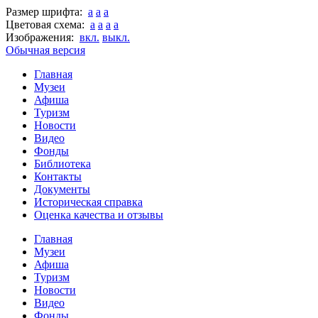
Размер шрифта:
a
a
a
Цветовая схема:
a
a
a
a
Изображения:
вкл.
выкл.
Обычная версия
Главная
Музеи
Афиша
Туризм
Новости
Видео
Фонды
Библиотека
Контакты
Документы
Историческая справка
Оценка качества и отзывы
Главная
Музеи
Афиша
Туризм
Новости
Видео
Фонды