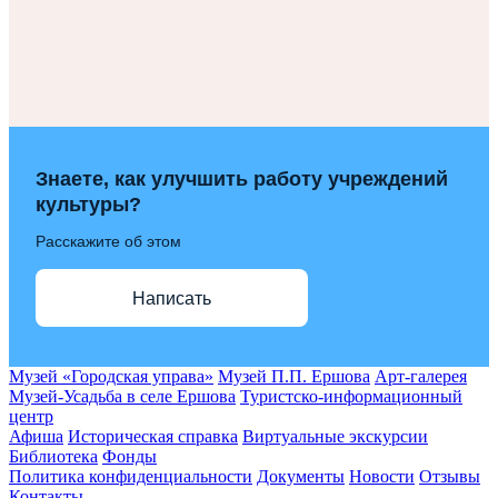
Знаете, как улучшить работу учреждений
культуры?
Расскажите об этом
Написать
Музей «Городская управа»
Музей П.П. Ершова
Арт-галерея
Музей-Усадьба в селе Ершова
Туристско-информационный
центр
Афиша
Историческая справка
Виртуальные экскурсии
Библиотека
Фонды
Политика конфиденциальности
Документы
Новости
Отзывы
Контакты