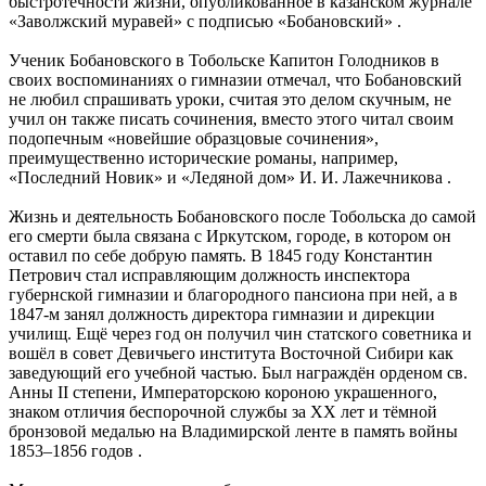
быстротечности жизни, опубликованное в казанском журнале
«Заволжский муравей» с подписью «Бобановский» .
Ученик Бобановского в Тобольске Капитон Голодников в
своих воспоминаниях о гимназии отмечал, что Бобановский
не любил спрашивать уроки, считая это делом скучным, не
учил он также писать сочинения, вместо этого читал своим
подопечным «новейшие образцовые сочинения»,
преимущественно исторические романы, например,
«Последний Новик» и «Ледяной дом» И. И. Лажечникова .
Жизнь и деятельность Бобановского после Тобольска до самой
его смерти была связана с Иркутском, городе, в котором он
оставил по себе добрую память. В 1845 году Константин
Петрович стал исправляющим должность инспектора
губернской гимназии и благородного пансиона при ней, а в
1847-м занял должность директора гимназии и дирекции
училищ. Ещё через год он получил чин статского советника и
вошёл в совет Девичьего института Восточной Сибири как
заведующий его учебной частью. Был награждён орденом св.
Анны II степени, Императорскою короною украшенного,
знаком отличия беспорочной службы за ХХ лет и тёмной
бронзовой медалью на Владимирской ленте в память войны
1853–1856 годов .