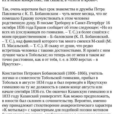
Так, очень коротким был срок знакомства и дружбы Петра
Павловича с К. П. Бобановским – чуть менее месяца, что не
помешало Ершову почувствовать в этом человеке
родственную душу. В письме Треборну в Санкт-Петербург 16
октября 1836 года Ершов сообщает об этом следующее: «Но из
всех их (сослуживцев по гимназии. – Т. С.) я более сошёлся с
моим предшественником – Б–баловским (К. П. Бобановский.
– Т. С.), над фамилией которого так много смеялся М-ский (М.
П. Масальский. – Т. С.). И скажу от души, что редко
встретишь человека с такими достоинствами. Я провёл с ним
лучшие часы в Тобольске; но теперь он от меня в таком же
точно расстоянии, как я от тебя, т. е. в 3000 верстах – в
Иркутске» .
Константин Петрович Бобановский (1806–1866), учитель
логики и словесности Тобольской гимназии, прибыл в
Тобольск в августе 1834 года и был переведён в Иркутскую
гимназию на ту же должность в самом конце августа или
начале сентября 1836-го. Он окончил Казанскую гимназию и в
1833 году Казанский университет. Как можно предположить,
в юности был склонен к сочинительству. Вероятно, именно
ему принадлежит стихотворение анакреонтического характера
«К мотыльку» с характерным для подобной поэзии мотивом