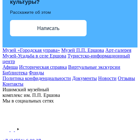
культуры?
Расскажите об этом
Написать
Музей «Городская управа»
Музей П.П. Ершова
Арт-галерея
Музей-Усадьба в селе Ершова
Туристско-информационный
центр
Афиша
Историческая справка
Виртуальные экскурсии
Библиотека
Фонды
Политика конфиденциальности
Документы
Новости
Отзывы
Контакты
Ишимский музейный
комплекс им. П.П. Ершова
Мы в социальных сетях