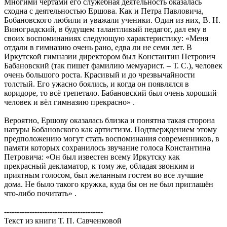
Многими чертами его служебная деятельность оказалась
сходна с деятельностью Ершова. Как и Петра Павловича,
Бобановского любили и уважали ученики. Один из них, В. Н.
Виноградский, в будущем талантливый педагог, дал ему в
своих воспоминаниях следующую характеристику: «Меня
отдали в гимназию очень рано, едва ли не семи лет. В
Иркутской гимназии директором был Константин Петрович
Бабановский (так пишет фамилию мемуарист. – Т. С.), человек
очень большого роста. Красивый и до чрезвычайности
толстый. Его ужасно боялись, и когда он появлялся в
коридоре, то всё трепетало. Бабановский был очень хороший
человек и вёл гимназию прекрасно» .
Вероятно, Ершову оказалась близка и понятна такая сторона
натуры Бобановского как артистизм. Подтверждением этому
предположению могут стать воспоминания современников, в
памяти которых сохранилось звучание голоса Константина
Петровича: «Он был известен всему Иркутску как
прекрасный декламатор, к тому же, обладая звонким и
приятным голосом, был желанным гостем во все лучшие
дома. Не было такого кружка, куда бы он не был приглашён
что-либо почитать» .
---------------------------------------
Текст из книги Т. П. Савченковой