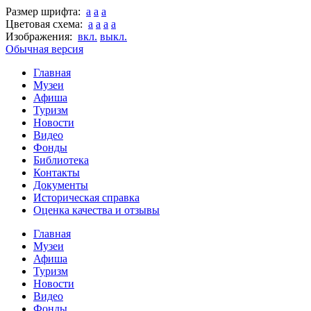
Размер шрифта:
a
a
a
Цветовая схема:
a
a
a
a
Изображения:
вкл.
выкл.
Обычная версия
Главная
Музеи
Афиша
Туризм
Новости
Видео
Фонды
Библиотека
Контакты
Документы
Историческая справка
Оценка качества и отзывы
Главная
Музеи
Афиша
Туризм
Новости
Видео
Фонды