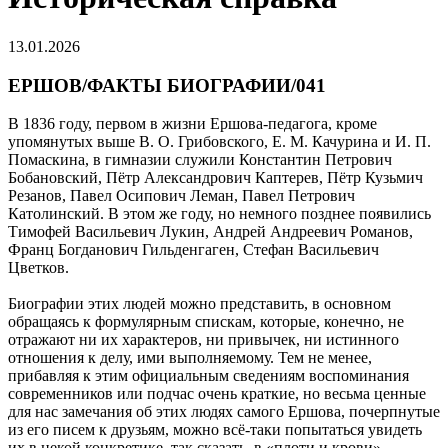
13.01.2026
ЕРШОВ/ФАКТЫ БИОГРАФИИ/041
В 1836 году, первом в жизни Ершова-педагога, кроме
упомянутых выше В. О. Грибовского, Е. М. Качурина и И. П.
Помаскина, в гимназии служили Константин Петрович
Бобановский, Пётр Александрович Каптерев, Пётр Кузьмич
Резанов, Павел Осипович Леман, Павел Петрович
Католинский. В этом же году, но немного позднее появились
Тимофей Васильевич Лукин, Андрей Андреевич Романов,
Франц Богданович Гильденгаген, Стефан Васильевич
Цветков.
Биографии этих людей можно представить, в основном
обращаясь к формулярным спискам, которые, конечно, не
отражают ни их характеров, ни привычек, ни истинного
отношения к делу, ими выполняемому. Тем не менее,
прибавляя к этим официальным сведениям воспоминания
современников или подчас очень краткие, но весьма ценные
для нас замечания об этих людях самого Ершова, почерпнутые
из его писем к друзьям, можно всё-таки попытаться увидеть
их в некой конкретике, так сказать, в «плоти и крови».