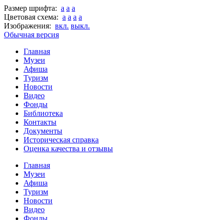
Размер шрифта:
a
a
a
Цветовая схема:
a
a
a
a
Изображения:
вкл.
выкл.
Обычная версия
Главная
Музеи
Афиша
Туризм
Новости
Видео
Фонды
Библиотека
Контакты
Документы
Историческая справка
Оценка качества и отзывы
Главная
Музеи
Афиша
Туризм
Новости
Видео
Фонды