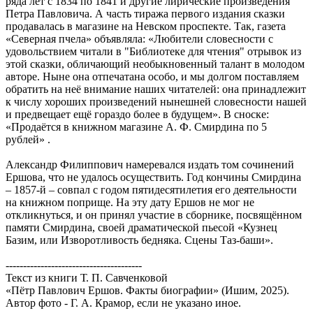
ряда лет с 1834 по 1841 и другие лирические произведения
Петра Павловича. А часть тиража первого издания сказки
продавалась в магазине на Невском проспекте. Так, газета
«Северная пчела» объявляла: «Любители словесности с
удовольствием читали в "Библиотеке для чтения" отрывок из
этой сказки, обличающий необыкновенный талант в молодом
авторе. Ныне она отпечатана особо, и мы долгом поставляем
обратить на неё внимание наших читателей: она принадлежит
к числу хороших произведений нынешней словесности нашей
и предвещает ещё гораздо более в будущем». В сноске:
«Продаётся в книжном магазине А. Ф. Смирдина по 5
рублей» .
Александр Филиппович намеревался издать том сочинений
Ершова, что не удалось осуществить. Год кончины Смирдина
– 1857-й – совпал с годом пятидесятилетия его деятельности
на книжном поприще. На эту дату Ершов не мог не
откликнуться, и он принял участие в сборнике, посвящённом
памяти Смирдина, своей драматической пьесой «Кузнец
Базим, или Изворотливость бедняка. Сцены Таз-баши».
---------------------------------------
Текст из книги Т. П. Савченковой
«Пётр Павлович Ершов. Факты биографии» (Ишим, 2025).
Автор фото - Г. А. Крамор, если не указано иное.