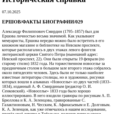
07.10.2025
ЕРШОВ/ФАКТЫ БИОГРАФИИ/029
Александр Филиппович Смирдин (1795–1857) был для
Ершова личностью весьма значимой. Как указывают
мемуаристы, Ершова нередко можно было встретить в его
книжном магазине и библиотеке на Невском проспекте,
которые располагались в двух этажах левого флигеля
лютеранской церкви Святого Петра (нынешний адрес:
Невский проспект, 22). Они были открыты 19 февраля (по
старому стилю) 1832 года. На торжественном новоселье за
праздничным столом в большом зале второго этажа собралось
около пятидесяти человек. Здесь были не только наиболее
известные литераторы столицы, но и художники, рисунки
которых вошли в альманах «Новоселье» из двух частей (1833–
1834), изданный А. Ф. Смирдиным (редактор О. И.
Сенковский). «Новоселье» 1833 года было хорошо
иллюстрировано. В него входили гравюры по рисункам А. П.
Брюллова и К. А. Зеленцова, гравированные С.
Галактионовым, Н. Чесским, К. Афанасьевым и Е. Долговым.
К. А. Зеленцов, как уже отмечалось в нашем исследовании,
провёл своё детство в Тобольске, получив первые уроки