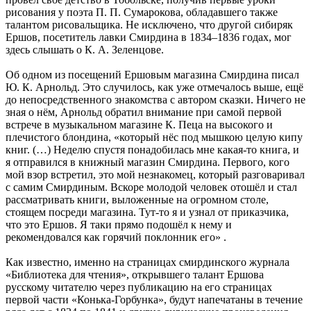
рисования у поэта П. П. Сумарокова, обладавшего также
талантом рисовальщика. Не исключено, что другой сибиряк
Ершов, посетитель лавки Смирдина в 1834–1836 годах, мог
здесь слышать о К. А. Зеленцове.
Об одном из посещений Ершовым магазина Смирдина писал
Ю. К. Арнольд. Это случилось, как уже отмечалось выше, ещё
до непосредственного знакомства с автором сказки. Ничего не
зная о нём, Арнольд обратил внимание при самой первой
встрече в музыкальном магазине К. Пеца на высокого и
плечистого блондина, «который нёс под мышкою целую кипу
книг. (…) Неделю спустя понадобилась мне какая-то книга, и
я отправился в книжный магазин Смирдина. Первого, кого
мой взор встретил, это мой незнакомец, который разговаривал
с самим Смирдиным. Вскоре молодой человек отошёл и стал
рассматривать книги, выложенные на огромном столе,
стоящем посреди магазина. Тут-то я и узнал от приказчика,
что это Ершов. Я таки прямо подошёл к нему и
рекомендовался как горячий поклонник его» .
Как известно, именно на страницах смирдинского журнала
«Библиотека для чтения», открывшего талант Ершова
русскому читателю через публикацию на его страницах
первой части «Конька-Горбунка», будут напечатаны в течение