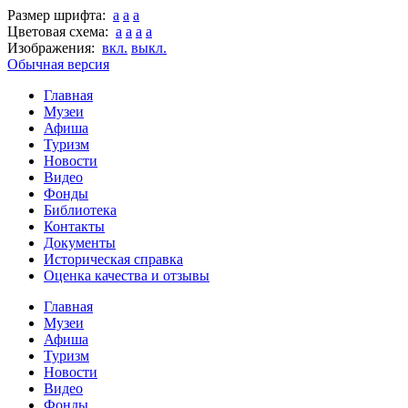
Размер шрифта:
a
a
a
Цветовая схема:
a
a
a
a
Изображения:
вкл.
выкл.
Обычная версия
Главная
Музеи
Афиша
Туризм
Новости
Видео
Фонды
Библиотека
Контакты
Документы
Историческая справка
Оценка качества и отзывы
Главная
Музеи
Афиша
Туризм
Новости
Видео
Фонды