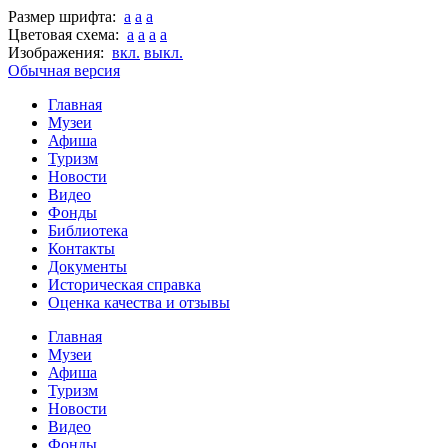
Размер шрифта:
a
a
a
Цветовая схема:
a
a
a
a
Изображения:
вкл.
выкл.
Обычная версия
Главная
Музеи
Афиша
Туризм
Новости
Видео
Фонды
Библиотека
Контакты
Документы
Историческая справка
Оценка качества и отзывы
Главная
Музеи
Афиша
Туризм
Новости
Видео
Фонды