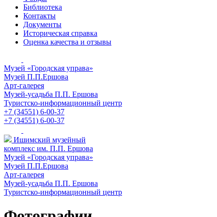
Библиотека
Контакты
Документы
Историческая справка
Оценка качества и отзывы
Музей «Городская управа»
Музей П.П.Ершова
Арт-галерея
Музей-усадьба П.П. Ершова
Туристско-информационный центр
+7 (34551) 6-00-37
+7 (34551) 6-00-37
Ишимский музейный
комплекс им. П.П. Ершова
Музей «Городская управа»
Музей П.П.Ершова
Арт-галерея
Музей-усадьба П.П. Ершова
Туристско-информационный центр
Фотографии