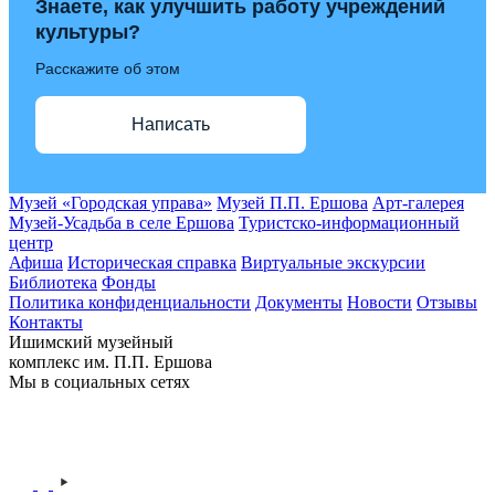
Знаете, как улучшить работу учреждений
культуры?
Расскажите об этом
Написать
Музей «Городская управа»
Музей П.П. Ершова
Арт-галерея
Музей-Усадьба в селе Ершова
Туристско-информационный
центр
Афиша
Историческая справка
Виртуальные экскурсии
Библиотека
Фонды
Политика конфиденциальности
Документы
Новости
Отзывы
Контакты
Ишимский музейный
комплекс им. П.П. Ершова
Мы в социальных сетях