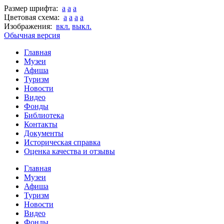
Размер шрифта:
a
a
a
Цветовая схема:
a
a
a
a
Изображения:
вкл.
выкл.
Обычная версия
Главная
Музеи
Афиша
Туризм
Новости
Видео
Фонды
Библиотека
Контакты
Документы
Историческая справка
Оценка качества и отзывы
Главная
Музеи
Афиша
Туризм
Новости
Видео
Фонды