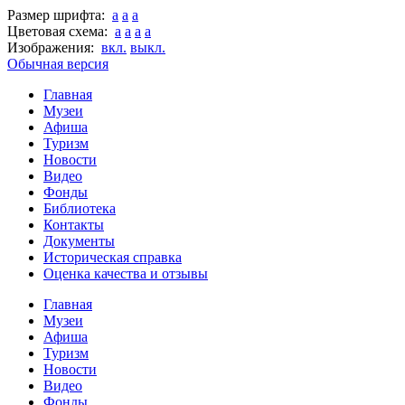
Размер шрифта:
a
a
a
Цветовая схема:
a
a
a
a
Изображения:
вкл.
выкл.
Обычная версия
Главная
Музеи
Афиша
Туризм
Новости
Видео
Фонды
Библиотека
Контакты
Документы
Историческая справка
Оценка качества и отзывы
Главная
Музеи
Афиша
Туризм
Новости
Видео
Фонды