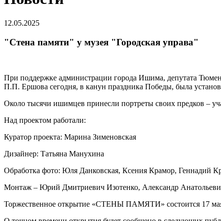
12.05.2025
"Стена памяти" у музея "Городская управа"
При поддержке администрации города Ишима, депутата Тюмен
П.П. Ершова сегодня, в канун праздника Победы, была устано
Около тысячи ишимцев принесли портреты своих предков – уч
Над проектом работали:
Куратор проекта: Марина Зименовская
Дизайнер: Татьяна Манухина
Обработка фото: Юля Данковская, Ксения Крамор, Геннадий К
Монтаж – Юрий Дмитриевич Изотенко, Александр Анатольеви
Торжественное открытие «СТЕНЫ ПАМЯТИ» состоится 17 мая 
О точном времени открытия будет сообщено в следующих публ