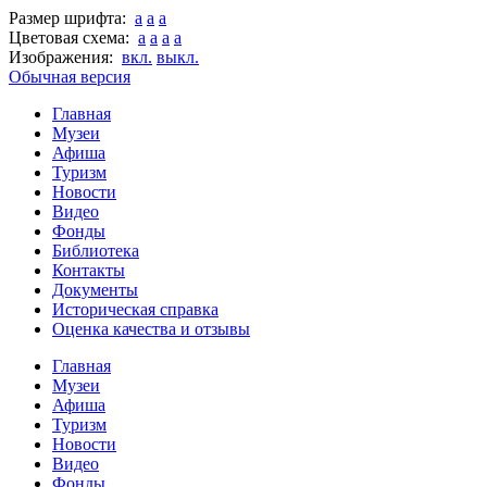
Размер шрифта:
a
a
a
Цветовая схема:
a
a
a
a
Изображения:
вкл.
выкл.
Обычная версия
Главная
Музеи
Афиша
Туризм
Новости
Видео
Фонды
Библиотека
Контакты
Документы
Историческая справка
Оценка качества и отзывы
Главная
Музеи
Афиша
Туризм
Новости
Видео
Фонды