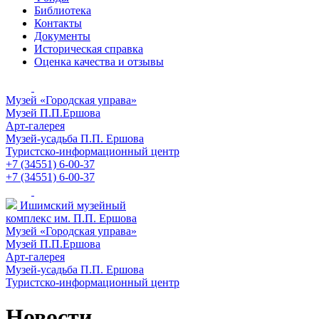
Библиотека
Контакты
Документы
Историческая справка
Оценка качества и отзывы
Музей «Городская управа»
Музей П.П.Ершова
Арт-галерея
Музей-усадьба П.П. Ершова
Туристско-информационный центр
+7 (34551) 6-00-37
+7 (34551) 6-00-37
Ишимский музейный
комплекс им. П.П. Ершова
Музей «Городская управа»
Музей П.П.Ершова
Арт-галерея
Музей-усадьба П.П. Ершова
Туристско-информационный центр
Новости