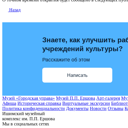
Назад
Знаете, как улучшить ра
учреждений культуры?
Расскажите об этом
Написать
Музей «Городская управа»
Музей П.П. Ершова
Арт-галерея
Муз
Афиша
Историческая справка
Виртуальные экскурсии
Библиот
Политика конфиденциальности
Документы
Новости
Отзывы
К
Ишимский музейный
комплекс им. П.П. Ершова
Мы в социальных сетях