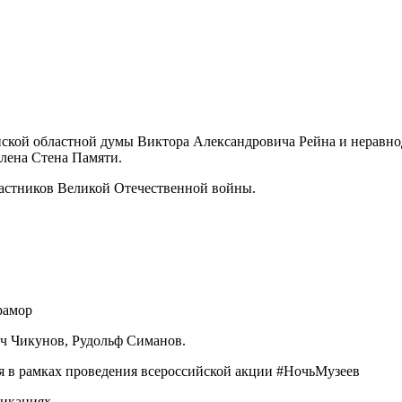
ской областной думы Виктора Александровича Рейна и неравн
влена Стена Памяти.
астников Великой Отечественной войны.
рамор
ч Чикунов, Рудольф Симанов.
в рамках проведения всероссийской акции #НочьМузеев
икациях.