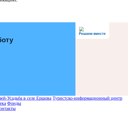
Решаем вместе
боту
ей-Усадьба в селе Ершова
Туристско-информационный центр
ека
Фонды
онтакты