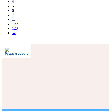
4
5
6
7
...
122
123
→
Решаем вместе