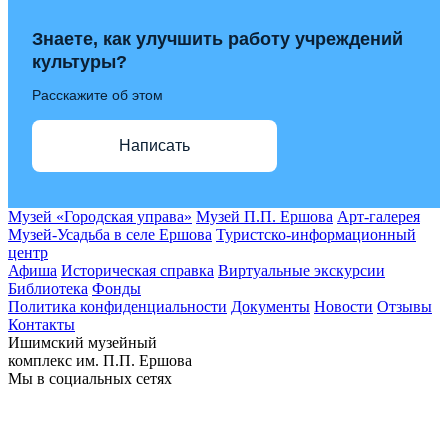
Знаете, как улучшить работу учреждений
культуры?
Расскажите об этом
Написать
Музей «Городская управа»
Музей П.П. Ершова
Арт-галерея
Музей-Усадьба в селе Ершова
Туристско-информационный
центр
Афиша
Историческая справка
Виртуальные экскурсии
Библиотека
Фонды
Политика конфиденциальности
Документы
Новости
Отзывы
Контакты
Ишимский музейный
комплекс им. П.П. Ершова
Мы в социальных сетях