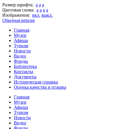
Размер шрифта:
a
a
a
Цветовая схема:
a
a
a
a
Изображения:
вкл.
выкл.
Обычная версия
Главная
Музеи
Афиша
Туризм
Новости
Видео
Фонды
Библиотека
Контакты
Документы
Историческая справка
Оценка качества и отзывы
Главная
Музеи
Афиша
Туризм
Новости
Видео
Фонды