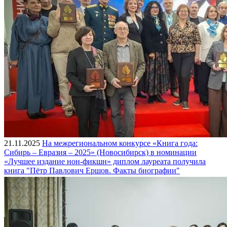
21.11.2025
На межрегиональном конкурсе «Книга года:
Сибирь – Евразия – 2025» (Новосибирск) в номинации
«Лучшее издание нон-фикшн» диплом лауреата получила
книга "Пётр Павлович Ершов. Факты биографии"