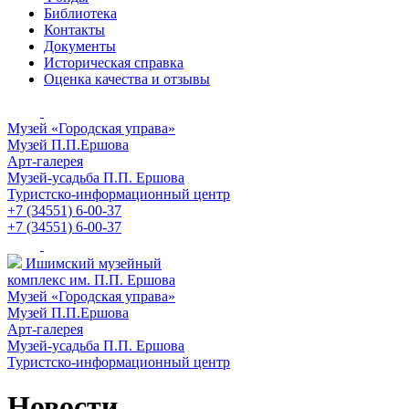
Библиотека
Контакты
Документы
Историческая справка
Оценка качества и отзывы
Музей «Городская управа»
Музей П.П.Ершова
Арт-галерея
Музей-усадьба П.П. Ершова
Туристско-информационный центр
+7 (34551) 6-00-37
+7 (34551) 6-00-37
Ишимский музейный
комплекс им. П.П. Ершова
Музей «Городская управа»
Музей П.П.Ершова
Арт-галерея
Музей-усадьба П.П. Ершова
Туристско-информационный центр
Новости