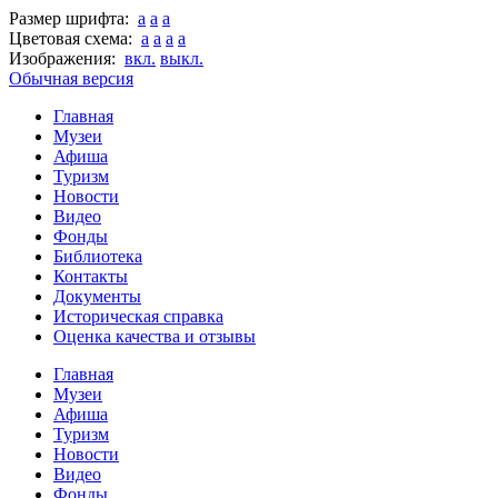
Размер шрифта:
a
a
a
Цветовая схема:
a
a
a
a
Изображения:
вкл.
выкл.
Обычная версия
Главная
Музеи
Афиша
Туризм
Новости
Видео
Фонды
Библиотека
Контакты
Документы
Историческая справка
Оценка качества и отзывы
Главная
Музеи
Афиша
Туризм
Новости
Видео
Фонды