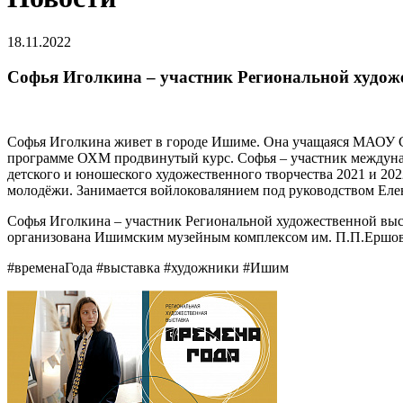
18.11.2022
Софья Иголкина – участник Региональной худ
Софья Иголкина живет в городе Ишиме. Она учащаяся МАОУ 
программе ОХМ продвинутый курс. Софья – участник междунар
детского и юношеского художественного творчества 2021 и 20
молодёжи. Занимается войлоковалянием под руководством Е
Софья Иголкина – участник Региональной художественной выс
организована Ишимским музейным комплексом им. П.П.Ершов
#временаГода #выставка #художники #Ишим