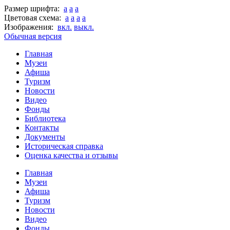
Размер шрифта:
a
a
a
Цветовая схема:
a
a
a
a
Изображения:
вкл.
выкл.
Обычная версия
Главная
Музеи
Афиша
Туризм
Новости
Видео
Фонды
Библиотека
Контакты
Документы
Историческая справка
Оценка качества и отзывы
Главная
Музеи
Афиша
Туризм
Новости
Видео
Фонды