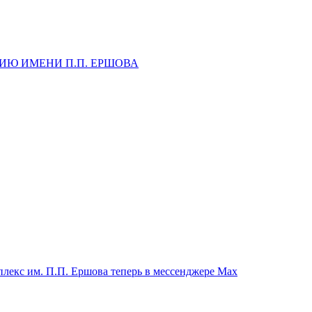
ИЮ ИМЕНИ П.П. ЕРШОВА
екс им. П.П. Ершова теперь в мессенджере Max