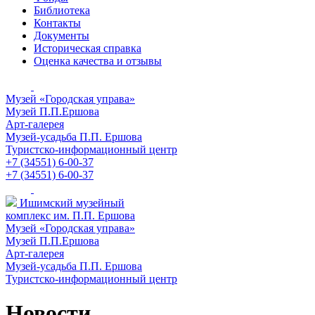
Библиотека
Контакты
Документы
Историческая справка
Оценка качества и отзывы
Музей «Городская управа»
Музей П.П.Ершова
Арт-галерея
Музей-усадьба П.П. Ершова
Туристско-информационный центр
+7 (34551) 6-00-37
+7 (34551) 6-00-37
Ишимский музейный
комплекс им. П.П. Ершова
Музей «Городская управа»
Музей П.П.Ершова
Арт-галерея
Музей-усадьба П.П. Ершова
Туристско-информационный центр
Новости