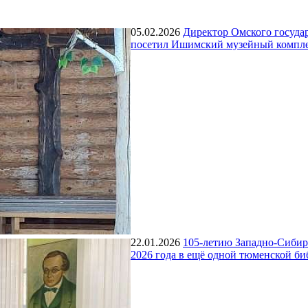
05.02.2026
Директор Омского госуда
посетил Ишимский музейный компле
22.01.2026
105-летию Западно-Сибирс
2026 года в ещё одной тюменской би