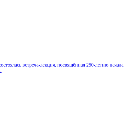
остоялась встреча-лекция, посвящённая 250-летию начала
.