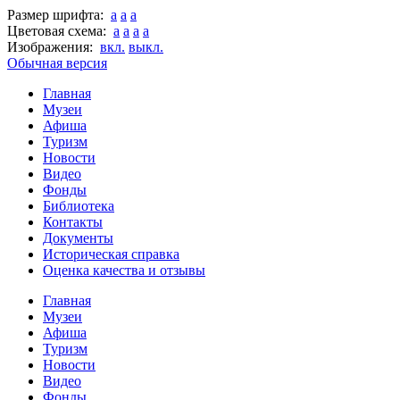
Размер шрифта:
a
a
a
Цветовая схема:
a
a
a
a
Изображения:
вкл.
выкл.
Обычная версия
Главная
Музеи
Афиша
Туризм
Новости
Видео
Фонды
Библиотека
Контакты
Документы
Историческая справка
Оценка качества и отзывы
Главная
Музеи
Афиша
Туризм
Новости
Видео
Фонды