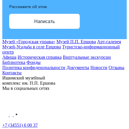
Расскажите об этом
Написать
Музей «Городская управа»
Музей П.П. Ершова
Арт-галерея
Музей-Усадьба в селе Ершова
Туристско-информационный
центр
Афиша
Историческая справка
Виртуальные экскурсии
Библиотека
Фонды
Политика конфиденциальности
Документы
Новости
Отзывы
Контакты
Ишимский музейный
комплекс им. П.П. Ершова
Мы в социальных сетях
+7 (34551) 6 00 37