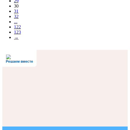
29
30
31
32
...
122
123
→
Решаем вместе