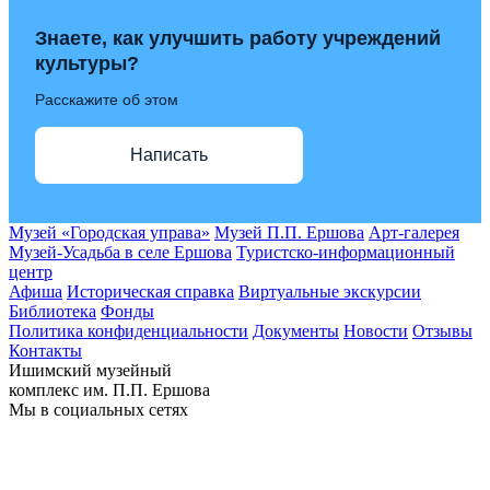
Знаете, как улучшить работу учреждений
культуры?
Расскажите об этом
Написать
Музей «Городская управа»
Музей П.П. Ершова
Арт-галерея
Музей-Усадьба в селе Ершова
Туристско-информационный
центр
Афиша
Историческая справка
Виртуальные экскурсии
Библиотека
Фонды
Политика конфиденциальности
Документы
Новости
Отзывы
Контакты
Ишимский музейный
комплекс им. П.П. Ершова
Мы в социальных сетях