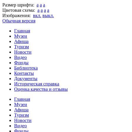
Размер шрифта:
a
a
a
Цветовая схема:
a
a
a
a
Изображения:
вкл.
выкл.
Обычная версия
Главная
Музеи
Афиша
Туризм
Новости
Видео
Фонды
Библиотека
Контакты
Документы
Историческая справка
Оценка качества и отзывы
Главная
Музеи
Афиша
Туризм
Новости
Видео
Фонды