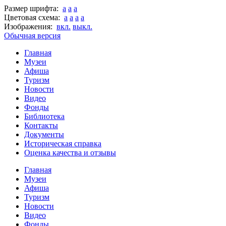
Размер шрифта:
a
a
a
Цветовая схема:
a
a
a
a
Изображения:
вкл.
выкл.
Обычная версия
Главная
Музеи
Афиша
Туризм
Новости
Видео
Фонды
Библиотека
Контакты
Документы
Историческая справка
Оценка качества и отзывы
Главная
Музеи
Афиша
Туризм
Новости
Видео
Фонды