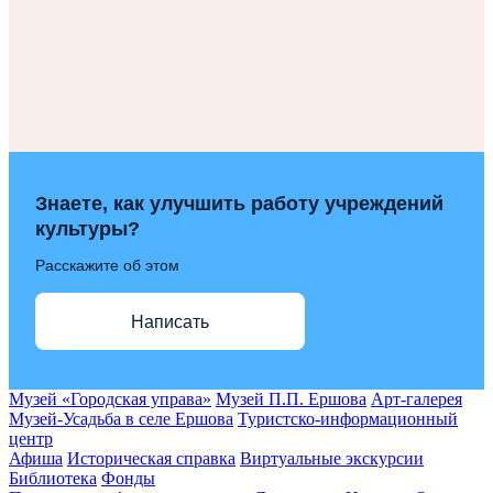
Знаете, как улучшить работу учреждений
культуры?
Расскажите об этом
Написать
Музей «Городская управа»
Музей П.П. Ершова
Арт-галерея
Музей-Усадьба в селе Ершова
Туристско-информационный
центр
Афиша
Историческая справка
Виртуальные экскурсии
Библиотека
Фонды