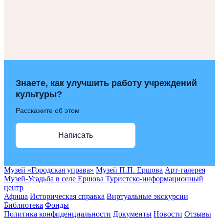
Знаете, как улучшить работу учреждений
культуры?
Расскажите об этом
Написать
Музей «Городская управа»
Музей П.П. Ершова
Арт-галерея
Музей-Усадьба в селе Ершова
Туристско-информационный
центр
Афиша
Историческая справка
Виртуальные экскурсии
Библиотека
Фонды
Политика конфиденциальности
Документы
Новости
Отзывы