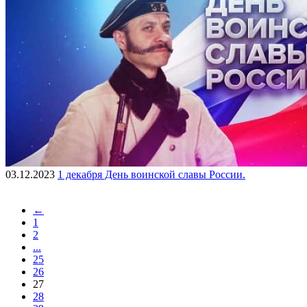
03.12.2023
1 декабря День воинской славы России.
←
1
2
...
25
26
27
28