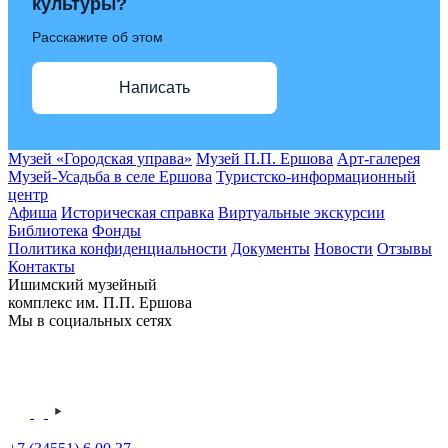
культуры?
Расскажите об этом
Написать
Музей «Городская управа»
Музей П.П. Ершова
Арт-галерея
Музей-Усадьба в селе Ершова
Туристско-информационный
центр
Афиша
Историческая справка
Виртуальные экскурсии
Библиотека
Фонды
Политика конфиденциальности
Документы
Новости
Отзывы
Контакты
Ишимский музейный
комплекс им. П.П. Ершова
Мы в социальных сетях