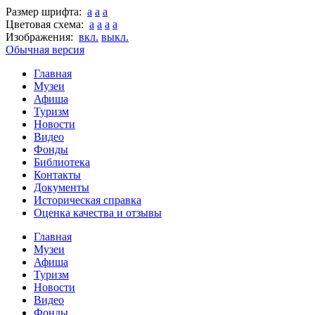
Размер шрифта:
a
a
a
Цветовая схема:
a
a
a
a
Изображения:
вкл.
выкл.
Обычная версия
Главная
Музеи
Афиша
Туризм
Новости
Видео
Фонды
Библиотека
Контакты
Документы
Историческая справка
Оценка качества и отзывы
Главная
Музеи
Афиша
Туризм
Новости
Видео
Фонды