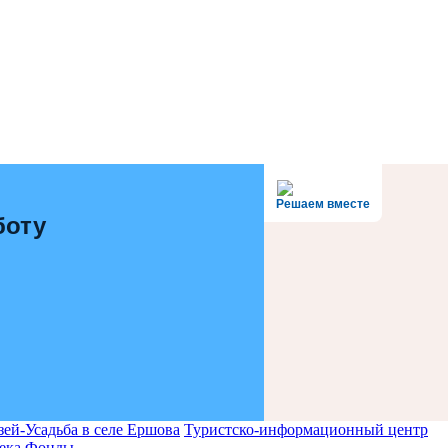
Решаем вместе
боту
ей-Усадьба в селе Ершова
Туристско-информационный центр
ека
Фонды