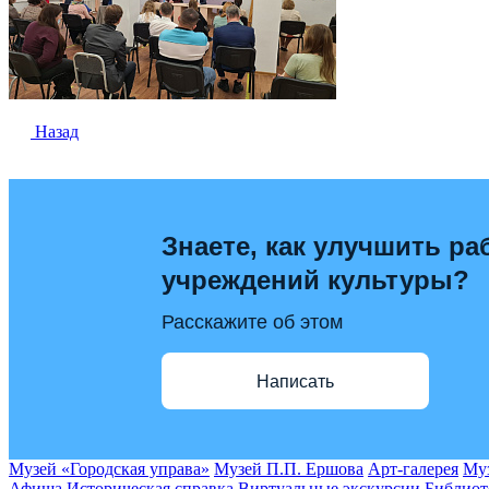
Назад
Знаете, как улучшить ра
учреждений культуры?
Расскажите об этом
Написать
Музей «Городская управа»
Музей П.П. Ершова
Арт-галерея
Муз
Афиша
Историческая справка
Виртуальные экскурсии
Библиот