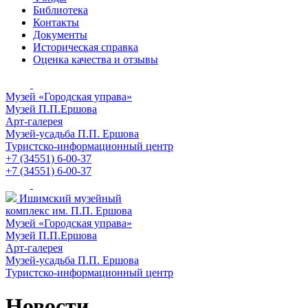
Библиотека
Контакты
Документы
Историческая справка
Оценка качества и отзывы
Музей «Городская управа»
Музей П.П.Ершова
Арт-галерея
Музей-усадьба П.П. Ершова
Туристско-информационный центр
+7 (34551) 6-00-37
+7 (34551) 6-00-37
Ишимский музейный
комплекс им. П.П. Ершова
Музей «Городская управа»
Музей П.П.Ершова
Арт-галерея
Музей-усадьба П.П. Ершова
Туристско-информационный центр
Новости