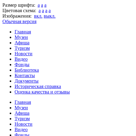
Размер шрифта:
a
a
a
Цветовая схема:
a
a
a
a
Изображения:
вкл.
выкл.
Обычная версия
Главная
Музеи
Афиша
Туризм
Новости
Видео
Фонды
Библиотека
Контакты
Документы
Историческая справка
Оценка качества и отзывы
Главная
Музеи
Афиша
Туризм
Новости
Видео
Фонды