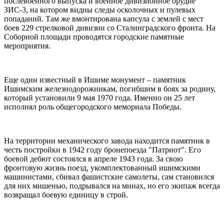
послевоенного выпуска и военное дивизионное орудие
ЗИС-3, на котором видны следы осколочных и пулевых
попаданий. Там же вмонтирована капсула с землей с мест
боев 229 стрелковой дивизии со Сталинградского фронта. На
Соборной площади проводятся городские памятные
мероприятия.
Еще один известный в Ишиме монумент – памятник
Ишимским железнодорожникам, погибшим в боях за родину,
который установили 9 мая 1970 года. Именно он 25 лет
исполнял роль общегородского мемориала Победы.
На территории механического завода находится памятник в
честь постройки в 1942 году бронепоезда "Патриот". Его
боевой дебют состоялся в апреле 1943 года. За свою
фронтовую жизнь поезд, укомплектованный ишимскими
машинистами, сбивал фашистские самолеты, сам становился
для них мишенью, подрывался на минах, но его экипаж всегда
возвращал боевую единицу в строй.