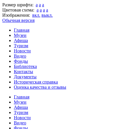
Размер шрифта:
a
a
a
Цветовая схема:
a
a
a
a
Изображения:
вкл.
выкл.
Обычная версия
Главная
Музеи
Афиша
Туризм
Новости
Видео
Фонды
Библиотека
Контакты
Документы
Историческая справка
Оценка качества и отзывы
Главная
Музеи
Афиша
Туризм
Новости
Видео
Фонды