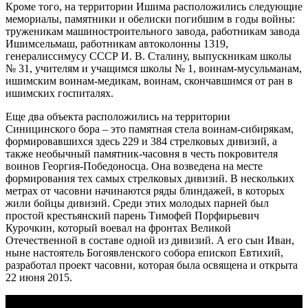
Кроме того, на территории Ишима расположились следующие
мемориалы, памятники и обелиски погибшим в годы войны:
труженикам машиностроительного завода, работникам завода
Ишимсельмаш, работникам автоколонны 1319,
генералиссимусу СССР И. В. Сталину, выпускникам школы
№ 31, учителям и учащимся школы № 1, воинам-мусульманам,
ишимским воинам-медикам, воинам, скончавшимся от ран в
ишимских госпиталях.
Еще два объекта расположились на территории
Синицинского бора – это памятная стела воинам-сибирякам,
формировавшихся здесь 229 и 384 стрелковых дивизий, а
также необычный памятник-часовня в честь покровителя
воинов Георгия-Победоносца. Она возведена на месте
формирования тех самых стрелковых дивизий. В нескольких
метрах от часовни начинаются ряды блиндажей, в которых
жили бойцы дивизий. Среди этих молодых парней был
простой крестьянский парень Тимофей Порфирьевич
Курочкин, который воевал на фронтах Великой
Отечественной в составе одной из дивизий. А его сын Иван,
ныне настоятель Богоявленского собора епископ Евтихий,
разработал проект часовни, которая была освящена и открыта
22 июня 2015.