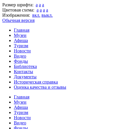
Размер шрифта:
a
a
a
Цветовая схема:
a
a
a
a
Изображения:
вкл.
выкл.
Обычная версия
Главная
Музеи
Афиша
Туризм
Новости
Видео
Фонды
Библиотека
Контакты
Документы
Историческая справка
Оценка качества и отзывы
Главная
Музеи
Афиша
Туризм
Новости
Видео
Фонды