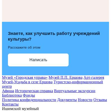
Знаете, как улучшить работу учреждений
культуры?
Расскажите об этом
Написать
Музей «Городская управа»
Музей П.П. Ершова
Арт-галерея
Музей-Усадьба в селе Ершова
Туристско-информационный
центр
Афиша
Историческая справка
Виртуальные экскурсии
Библиотека
Фонды
Политика конфиденциальности
Документы
Новости
Отзывы
Контакты
Ишимский музейный