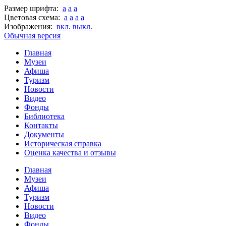
Размер шрифта:
a
a
a
Цветовая схема:
a
a
a
a
Изображения:
вкл.
выкл.
Обычная версия
Главная
Музеи
Афиша
Туризм
Новости
Видео
Фонды
Библиотека
Контакты
Документы
Историческая справка
Оценка качества и отзывы
Главная
Музеи
Афиша
Туризм
Новости
Видео
Фонды