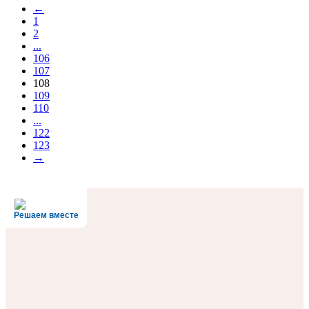
←
1
2
...
106
107
108
109
110
...
122
123
→
Решаем вместе