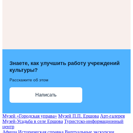
Знаете, как улучшить работу учреждений
культуры?
Расскажите об этом
Написать
Музей «Городская управа»
Музей П.П. Ершова
Арт-галерея
Музей-Усадьба в селе Ершова
Туристско-информационный
центр
Афиша
Историческая справка
Виртуальные экскурсии