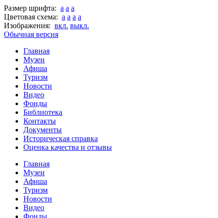
Размер шрифта:
a
a
a
Цветовая схема:
a
a
a
a
Изображения:
вкл.
выкл.
Обычная версия
Главная
Музеи
Афиша
Туризм
Новости
Видео
Фонды
Библиотека
Контакты
Документы
Историческая справка
Оценка качества и отзывы
Главная
Музеи
Афиша
Туризм
Новости
Видео
Фонды