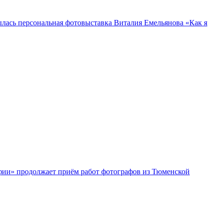
лась персональная фотовыставка Виталия Емельянова «Как я
ии» продолжает приём работ фотографов из Тюменской