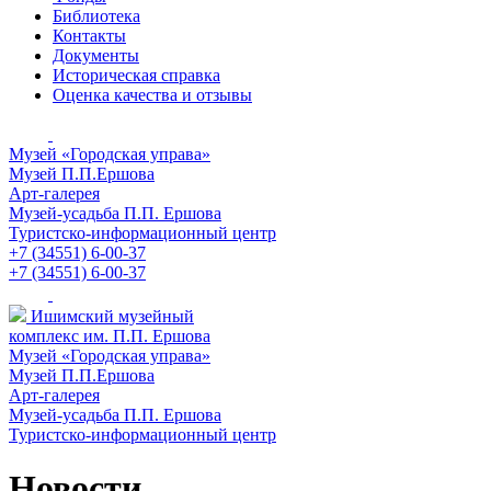
Библиотека
Контакты
Документы
Историческая справка
Оценка качества и отзывы
Музей «Городская управа»
Музей П.П.Ершова
Арт-галерея
Музей-усадьба П.П. Ершова
Туристско-информационный центр
+7 (34551) 6-00-37
+7 (34551) 6-00-37
Ишимский музейный
комплекс им. П.П. Ершова
Музей «Городская управа»
Музей П.П.Ершова
Арт-галерея
Музей-усадьба П.П. Ершова
Туристско-информационный центр
Новости