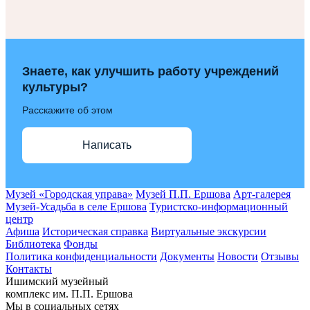
Знаете, как улучшить работу учреждений
культуры?
Расскажите об этом
Написать
Музей «Городская управа»
Музей П.П. Ершова
Арт-галерея
Музей-Усадьба в селе Ершова
Туристско-информационный
центр
Афиша
Историческая справка
Виртуальные экскурсии
Библиотека
Фонды
Политика конфиденциальности
Документы
Новости
Отзывы
Контакты
Ишимский музейный
комплекс им. П.П. Ершова
Мы в социальных сетях