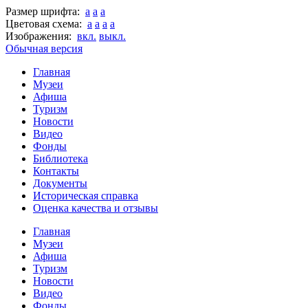
Размер шрифта:
a
a
a
Цветовая схема:
a
a
a
a
Изображения:
вкл.
выкл.
Обычная версия
Главная
Музеи
Афиша
Туризм
Новости
Видео
Фонды
Библиотека
Контакты
Документы
Историческая справка
Оценка качества и отзывы
Главная
Музеи
Афиша
Туризм
Новости
Видео
Фонды