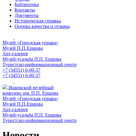
Библиотека
Контакты
Документы
Историческая справка
Оценка качества и отзывы
Музей «Городская управа»
Музей П.П.Ершова
Арт-галерея
Музей-усадьба П.П. Ершова
Туристско-информационный центр
+7 (34551) 6-00-37
+7 (34551) 6-00-37
Ишимский музейный
комплекс им. П.П. Ершова
Музей «Городская управа»
Музей П.П.Ершова
Арт-галерея
Музей-усадьба П.П. Ершова
Туристско-информационный центр
Новости