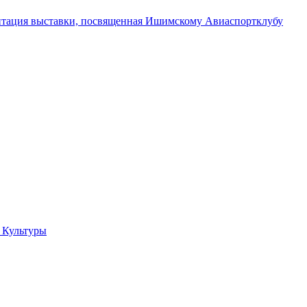
ентация выставки, посвященная Ишимскому Авиаспортклубу
 Культуры