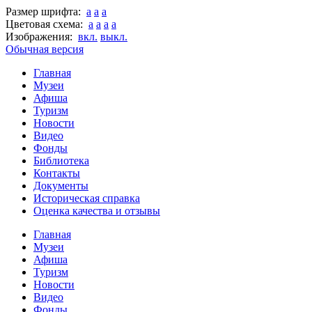
Размер шрифта:
a
a
a
Цветовая схема:
a
a
a
a
Изображения:
вкл.
выкл.
Обычная версия
Главная
Музеи
Афиша
Туризм
Новости
Видео
Фонды
Библиотека
Контакты
Документы
Историческая справка
Оценка качества и отзывы
Главная
Музеи
Афиша
Туризм
Новости
Видео
Фонды