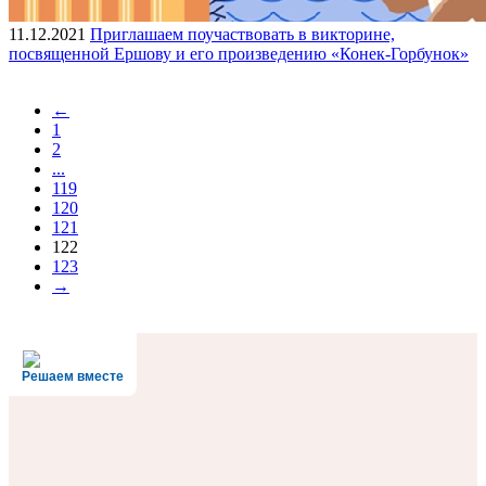
11.12.2021
Приглашаем поучаствовать в викторине,
посвященной Ершову и его произведению «Конек-Горбунок»
←
1
2
...
119
120
121
122
123
→
Решаем вместе