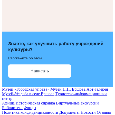
Знаете, как улучшить работу учреждений
культуры?
Расскажите об этом
Написать
Музей «Городская управа»
Музей П.П. Ершова
Арт-галерея
Музей-Усадьба в селе Ершова
Туристско-информационный
центр
Афиша
Историческая справка
Виртуальные экскурсии
Библиотека
Фонды
Политика конфиденциальности
Документы
Новости
Отзывы