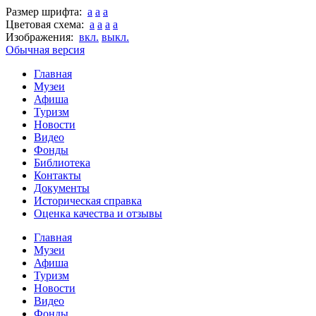
Размер шрифта:
a
a
a
Цветовая схема:
a
a
a
a
Изображения:
вкл.
выкл.
Обычная версия
Главная
Музеи
Афиша
Туризм
Новости
Видео
Фонды
Библиотека
Контакты
Документы
Историческая справка
Оценка качества и отзывы
Главная
Музеи
Афиша
Туризм
Новости
Видео
Фонды