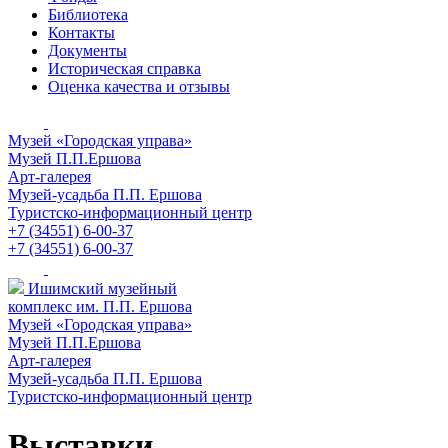
Библиотека
Контакты
Документы
Историческая справка
Оценка качества и отзывы
Музей «Городская управа»
Музей П.П.Ершова
Арт-галерея
Музей-усадьба П.П. Ершова
Туристско-информационный центр
+7 (34551) 6-00-37
+7 (34551) 6-00-37
Ишимский музейный
комплекс им. П.П. Ершова
Музей «Городская управа»
Музей П.П.Ершова
Арт-галерея
Музей-усадьба П.П. Ершова
Туристско-информационный центр
Выставки