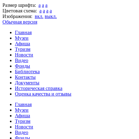
Размер шрифта:
a
a
a
Цветовая схема:
a
a
a
a
Изображения:
вкл.
выкл.
Обычная версия
Главная
Музеи
Афиша
Туризм
Новости
Видео
Фонды
Библиотека
Контакты
Документы
Историческая справка
Оценка качества и отзывы
Главная
Музеи
Афиша
Туризм
Новости
Видео
Фонды