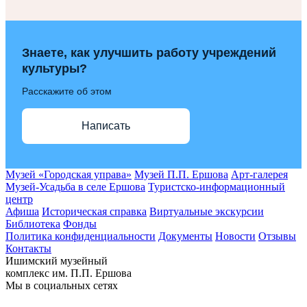
Знаете, как улучшить работу учреждений
культуры?
Расскажите об этом
Написать
Музей «Городская управа»
Музей П.П. Ершова
Арт-галерея
Музей-Усадьба в селе Ершова
Туристско-информационный
центр
Афиша
Историческая справка
Виртуальные экскурсии
Библиотека
Фонды
Политика конфиденциальности
Документы
Новости
Отзывы
Контакты
Ишимский музейный
комплекс им. П.П. Ершова
Мы в социальных сетях