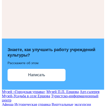
Знаете, как улучшить работу учреждений
культуры?
Расскажите об этом
Написать
Музей «Городская управа»
Музей П.П. Ершова
Арт-галерея
Музей-Усадьба в селе Ершова
Туристско-информационный
центр
Афиша
Историческая справка
Виртуальные экскурсии