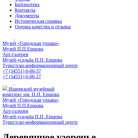
Библиотека
Контакты
Документы
Историческая справка
Оценка качества и отзывы
Музей «Городская управа»
Музей П.П.Ершова
Арт-галерея
Музей-усадьба П.П. Ершова
Туристско-информационный центр
+7 (34551) 6-00-37
+7 (34551) 6-00-37
Ишимский музейный
комплекс им. П.П. Ершова
Музей «Городская управа»
Музей П.П.Ершова
Арт-галерея
Музей-усадьба П.П. Ершова
Туристско-информационный центр
Деревянное узорочье