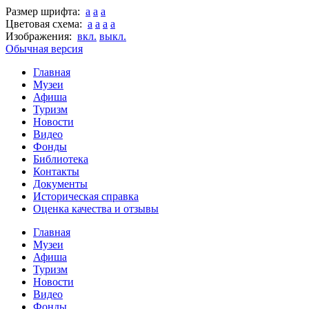
Размер шрифта:
a
a
a
Цветовая схема:
a
a
a
a
Изображения:
вкл.
выкл.
Обычная версия
Главная
Музеи
Афиша
Туризм
Новости
Видео
Фонды
Библиотека
Контакты
Документы
Историческая справка
Оценка качества и отзывы
Главная
Музеи
Афиша
Туризм
Новости
Видео
Фонды