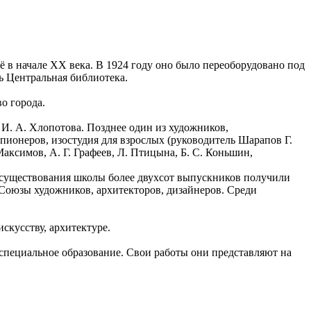
ё в начале ХХ века. В 1924 году оно было переоборудовано под
сь Центральная библиотека.
о города.
 И. А. Хлопотова. Позднее один из художников,
пионеров, изостудия для взрослых (руководитель Шарапов Г.
аксимов, А. Г. Графеев, Л. Птицына, Б. С. Коньшин,
т существования школы более двухсот выпускников получили
 Союзы художников, архитекторов, дизайнеров. Среди
скусству, архитектуре.
специальное образование. Свои работы они представляют на