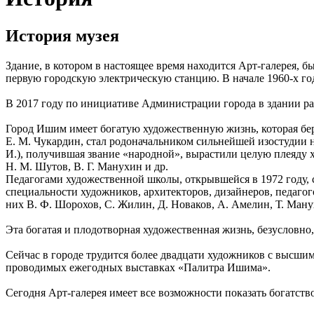
История музея
Здание, в котором в настоящее время находится Арт-галерея, 
первую городскую электрическую станцию. В начале 1960-х год
В 2017 году по инициативе Администрации города в здании раз
Город Ишим имеет богатую художественную жизнь, которая берё
Е. М. Чукардин, стал родоначальником сильнейшей изостудии н
И.), получившая звание «народной», вырастили целую плеяду х
Н. М. Шутов, В. Г. Манухин и др.
Педагогами художественной школы, открывшейся в 1972 году, 
специальности художников, архитекторов, дизайнеров, педаго
них В. Ф. Шорохов, С. Жилин, Д. Новаков, А. Амелин, Т. Ману
Эта богатая и плодотворная художественная жизнь, безусловно,
Сейчас в городе трудится более двадцати художников с высши
проводимых ежегодных выставках «Палитра Ишима».
Сегодня Арт-галерея имеет все возможности показать богатст