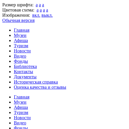
Размер шрифта:
a
a
a
Цветовая схема:
a
a
a
a
Изображения:
вкл.
выкл.
Обычная версия
Главная
Музеи
Афиша
Туризм
Новости
Видео
Фонды
Библиотека
Контакты
Документы
Историческая справка
Оценка качества и отзывы
Главная
Музеи
Афиша
Туризм
Новости
Видео
Фонды