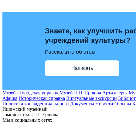
Знаете, как улучшить ра
учреждений культуры?
Расскажите об этом
Написать
Музей «Городская управа»
Музей П.П. Ершова
Арт-галерея
Муз
Афиша
Историческая справка
Виртуальные экскурсии
Библиот
Политика конфиденциальности
Документы
Новости
Отзывы
К
Ишимский музейный
комплекс им. П.П. Ершова
Мы в социальных сетях