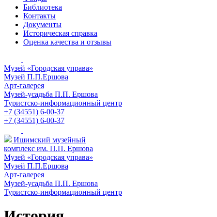
Библиотека
Контакты
Документы
Историческая справка
Оценка качества и отзывы
Музей «Городская управа»
Музей П.П.Ершова
Арт-галерея
Музей-усадьба П.П. Ершова
Туристско-информационный центр
+7 (34551) 6-00-37
+7 (34551) 6-00-37
Ишимский музейный
комплекс им. П.П. Ершова
Музей «Городская управа»
Музей П.П.Ершова
Арт-галерея
Музей-усадьба П.П. Ершова
Туристско-информационный центр
История