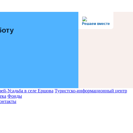
Решаем вместе
боту
ей-Усадьба в селе Ершова
Туристско-информационный центр
ека
Фонды
онтакты