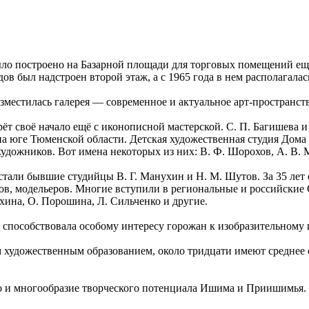
было построено на Базарной площади для торговых помещений ещ
ов был надстроен второй этаж, а с 1965 года в нем располагала
местилась галерея — современное и актуальное арт-пространств
т своё начало ещё с иконописной мастерской. С. П. Багишева и
а юге Тюменской области. Детская художественная студия Дома 
удожников. Вот имена некоторых из них: В. Ф. Шорохов, А. В. М
стали бывшие студийцы В. Г. Манухин и Н. М. Шутов. За 35 ле
гов, модельеров. Многие вступили в региональные и российские
хина, О. Порошина, Л. Сильченко и другие.
 способствовала особому интересу горожан к изобразительному и
м художественным образованием, около тридцати имеют среднее 
во и многообразие творческого потенциала Ишима и Приишимья.