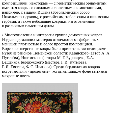
композициями, некоторые — с геометрическим орнаментам,
имеются ковры со сложными сюжетными композициями,
например, с видами Ишима (Богоявленский собор,
Никольская церковь), с российским, тобольским и ишимским
гербами, а также небольшие коврики, изготовленные
к различным памятным датам.
• Многочисленна и интересна группа домотканых ковров.
Изделия домашних мастеров отличаются от фабричных
меньшей плотностью и более простой композицией.
Ворсовые шерстяные ковры были привезены экспедициями
музея из районов Тюменской области: Казанского (автор А. А
Пугачёва), Ишимского (авторы М. Г. Буровцева, Е.А.
Ващенко), Бердюжского (мастера Т. И. Кутырёва,
Г. Я. Евсеева, Ф.С. Иванова). Среди бердюжских ковров
встречаются и «пролётные», когда на гладком фоне вытканы
махровые цветы.