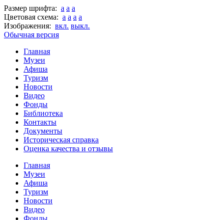
Размер шрифта:
a
a
a
Цветовая схема:
a
a
a
a
Изображения:
вкл.
выкл.
Обычная версия
Главная
Музеи
Афиша
Туризм
Новости
Видео
Фонды
Библиотека
Контакты
Документы
Историческая справка
Оценка качества и отзывы
Главная
Музеи
Афиша
Туризм
Новости
Видео
Фонды