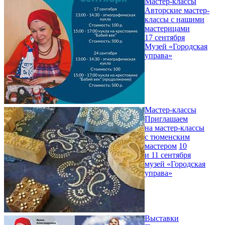
Мастер-классы
Авторские мастер-
классы с нашими
мастерицами
17 сентября
Музей «Городская
управа»
Мастер-классы
Приглашаем
на мастер-классы
с тюменским
мастером
10
и 11 сентября
музей «Городская
управа»
Выставки