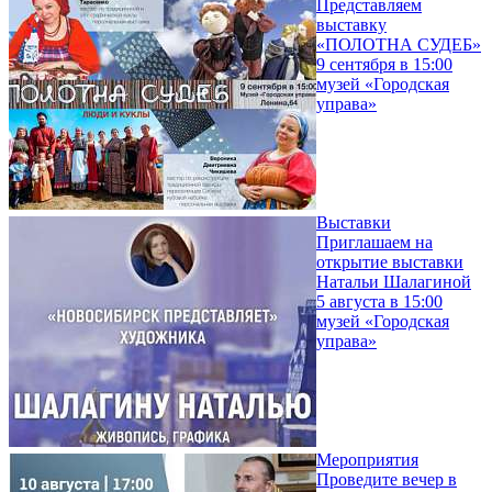
Представляем
выставку
«ПОЛОТНА СУДЕБ»
9 сентября в 15:00
музей «Городская
управа»
Выставки
Приглашаем на
открытие выставки
Натальи Шалагиной
5 августа в 15:00
музей «Городская
управа»
Мероприятия
Проведите вечер в