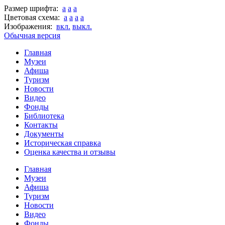
Размер шрифта:
a
a
a
Цветовая схема:
a
a
a
a
Изображения:
вкл.
выкл.
Обычная версия
Главная
Музеи
Афиша
Туризм
Новости
Видео
Фонды
Библиотека
Контакты
Документы
Историческая справка
Оценка качества и отзывы
Главная
Музеи
Афиша
Туризм
Новости
Видео
Фонды