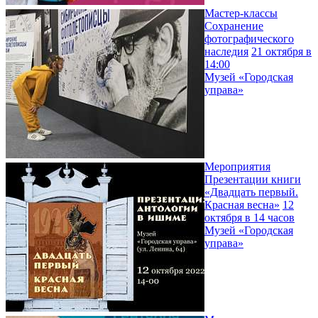
Мастер-классы
Сохранение
фотографического
наследия
21 октября в
14:00
Музей «Городская
управа»
Мероприятия
Презентации книги
«Двадцать первый.
Красная весна»
12
октября в 14 часов
Музей «Городская
управа»