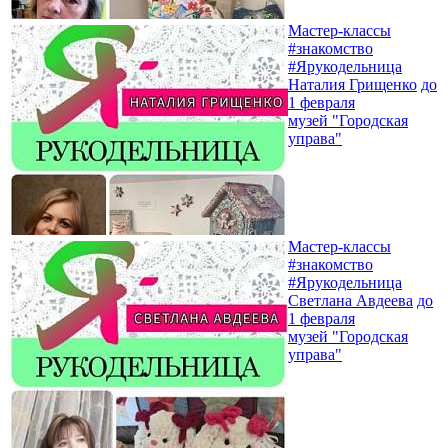
Мастер-классы
#знакомство
#Ярукодельница
Наталия Грищенко
до
1 февраля
музей "Городская
управа"
Мастер-классы
#знакомство
#Ярукодельница
Светлана Авдеева
до
1 февраля
музей "Городская
управа"