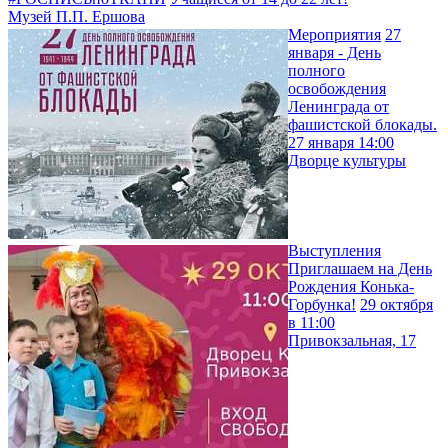
Музей П.П. Ершова
Мероприятия
27
января - День
полного
освобождения
Ленинграда от
фашистской блокады.
27 января 14:00
Дворце культуры
Выступления
Приглашаем на День
Рождения Конька-
Горбунка!
29 октября
в 11:00
Привокзальная, 17