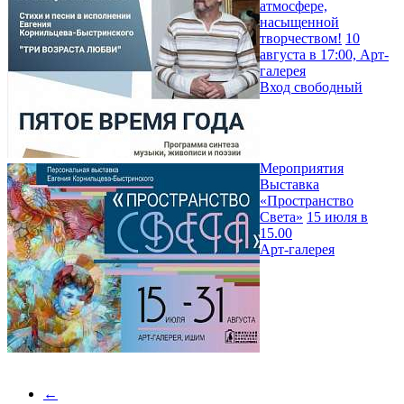
атмосфере,
насыщенной
творчеством!
10
августа в 17:00, Арт-
галерея
Вход свободный
Мероприятия
Выставка
«Пространство
Света»
15 июля в
15.00
Арт-галерея
←