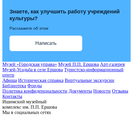
Знаете, как улучшить работу учреждений
культуры?
Расскажите об этом
Написать
Музей «Городская управа»
Музей П.П. Ершова
Арт-галерея
Музей-Усадьба в селе Ершова
Туристско-информационный
центр
Афиша
Историческая справка
Виртуальные экскурсии
Библиотека
Фонды
Политика конфиденциальности
Документы
Новости
Отзывы
Контакты
Ишимский музейный
комплекс им. П.П. Ершова
Мы в социальных сетях