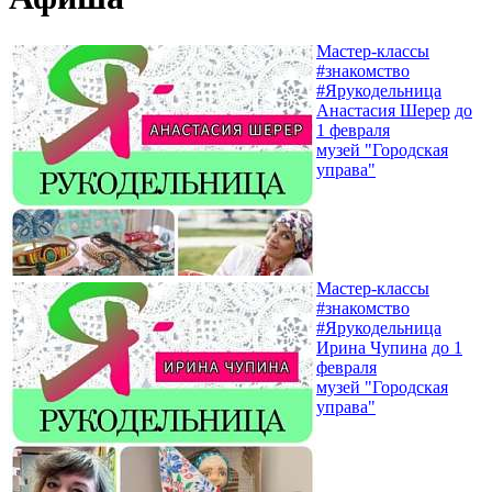
Мастер-классы
#знакомство
#Ярукодельница
Анастасия Шерер
до
1 февраля
музей "Городская
управа"
Мастер-классы
#знакомство
#Ярукодельница
Ирина Чупина
до 1
февраля
музей "Городская
управа"