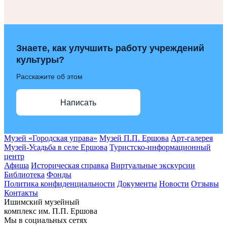
Знаете, как улучшить работу учреждений
культуры?
Расскажите об этом
Написать
Музей «Городская управа»
Музей П.П. Ершова
Арт-галерея
Музей-Усадьба в селе Ершова
Туристско-информационный
центр
Афиша
Историческая справка
Виртуальные экскурсии
Библиотека
Фонды
Политика конфиденциальности
Документы
Новости
Отзывы
Контакты
Ишимский музейный
комплекс им. П.П. Ершова
Мы в социальных сетях