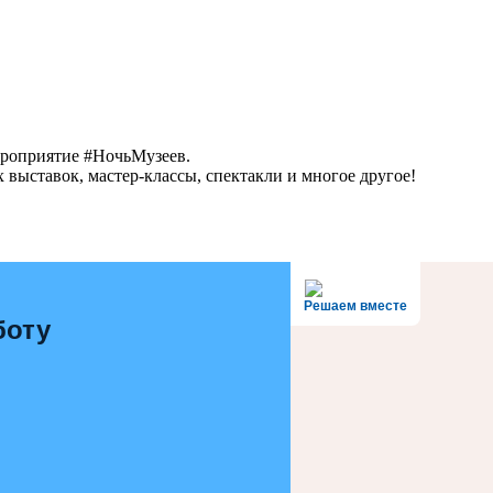
ероприятие #НочьМузеев.
выставок, мастер-классы, спектакли и многое другое!
Решаем вместе
боту