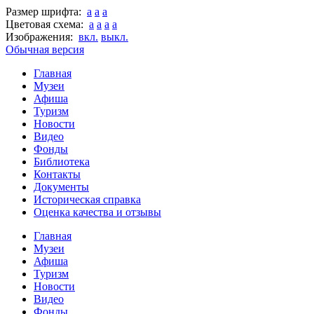
Размер шрифта:
a
a
a
Цветовая схема:
a
a
a
a
Изображения:
вкл.
выкл.
Обычная версия
Главная
Музеи
Афиша
Туризм
Новости
Видео
Фонды
Библиотека
Контакты
Документы
Историческая справка
Оценка качества и отзывы
Главная
Музеи
Афиша
Туризм
Новости
Видео
Фонды