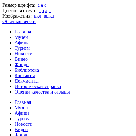
Размер шрифта:
a
a
a
Цветовая схема:
a
a
a
a
Изображения:
вкл.
выкл.
Обычная версия
Главная
Музеи
Афиша
Туризм
Новости
Видео
Фонды
Библиотека
Контакты
Документы
Историческая справка
Оценка качества и отзывы
Главная
Музеи
Афиша
Туризм
Новости
Видео
Фонды