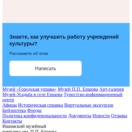
Знаете, как улучшить работу учреждений
культуры?
Расскажите об этом
Написать
Музей «Городская управа»
Музей П.П. Ершова
Арт-галерея
Музей-Усадьба в селе Ершова
Туристско-информационный
центр
Афиша
Историческая справка
Виртуальные экскурсии
Библиотека
Фонды
Политика конфиденциальности
Документы
Новости
Отзывы
Контакты
Ишимский музейный
комплекс им. П.П. Ершова