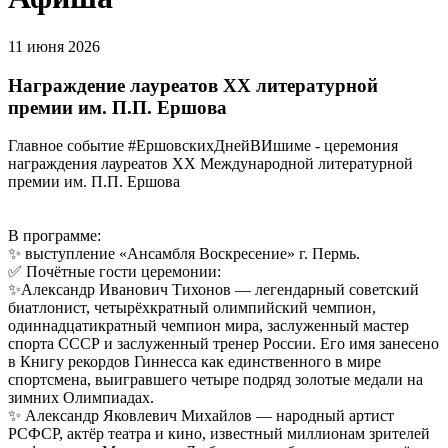
11 июня 2026
Награждение лауреатов XX литературной
премии им. П.П. Ершова
Главное событие #ЕршовскихДнейВИшиме - церемония
награждения лауреатов XX Международной литературной
премии им. П.П. Ершова
В программе:
✨️ выступление «Ансамбля Воскресение» г. Пермь.
✅️️ Почётные гости церемонии:
✨️Александр Иванович Тихонов — легендарный советский
биатлонист, четырёхкратный олимпийский чемпион,
одиннадцатикратный чемпион мира, заслуженный мастер
спорта СССР и заслуженный тренер России. Его имя занесено
в Книгу рекордов Гиннесса как единственного в мире
спортсмена, выигравшего четыре подряд золотые медали на
зимних Олимпиадах.
✨️ Александр Яковлевич Михайлов — народный артист
РСФСР, актёр театра и кино, известный миллионам зрителей