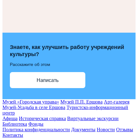
Знаете, как улучшить работу учреждений
культуры?
Расскажите об этом
Написать
Музей «Городская управа»
Музей П.П. Ершова
Арт-галерея
Музей-Усадьба в селе Ершова
Туристско-информационный
центр
Афиша
Историческая справка
Виртуальные экскурсии
Библиотека
Фонды
Политика конфиденциальности
Документы
Новости
Отзывы
Контакты