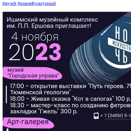
#музей
#ишимКультурный