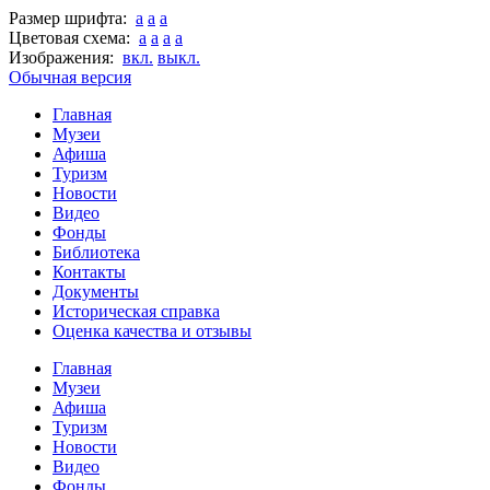
Размер шрифта:
a
a
a
Цветовая схема:
a
a
a
a
Изображения:
вкл.
выкл.
Обычная версия
Главная
Музеи
Афиша
Туризм
Новости
Видео
Фонды
Библиотека
Контакты
Документы
Историческая справка
Оценка качества и отзывы
Главная
Музеи
Афиша
Туризм
Новости
Видео
Фонды